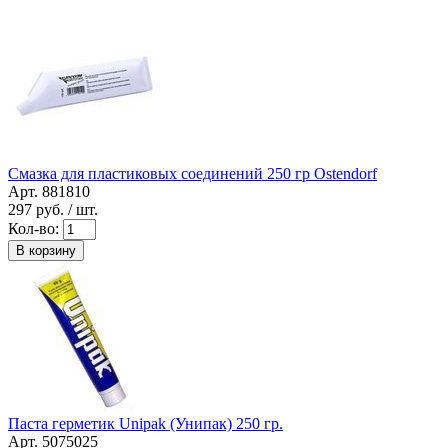
Смазка для пластиковых соединений 250 гр Ostendorf
Арт. 881810
297
руб. / шт.
Кол-во:
В корзину
Паста герметик Unipak (Унипак) 250 гр.
Арт. 5075025