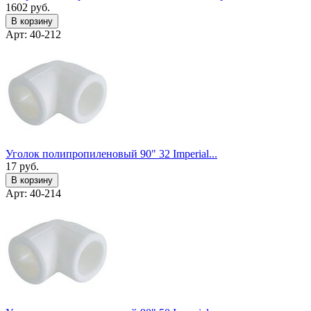
1602
руб.
В корзину
Арт: 40-212
Уголок полипропиленовый 90" 32 Imperial...
17
руб.
В корзину
Арт: 40-214