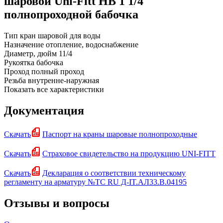
шаровой Uni-Fitt НВ 1 1/4"
полнопроходной бабочка
Тип
кран шаровой для воды
Назначение
отопление, водоснабжение
Диаметр, дюйм
11/4
Рукоятка
бабочка
Проход
полный проход
Резьба
внутренне-наружная
Показать все характеристики
Документация
Скачать
Паспорт на краны шаровые полнопроходные
Скачать
Страховое свидетельство на продукцию UNI-FITT
Скачать
Декларация о соответствии техническому
регламенту на арматуру №ТС RU Д-IT.АЛ33.В.04195
Отзывы и вопросы