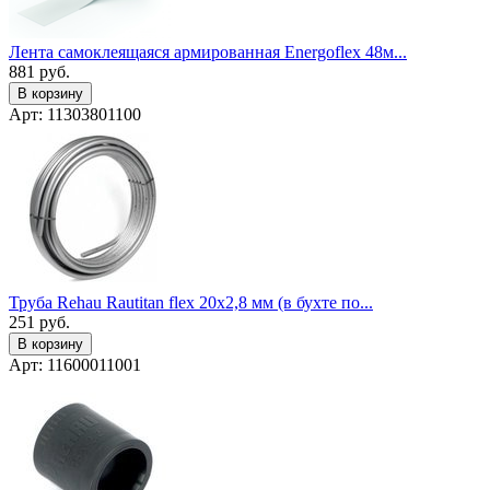
Лента самоклеящаяся армированная Energoflex 48м...
881
руб.
В корзину
Арт: 11303801100
Труба Rehau Rautitan flex 20х2,8 мм (в бухте по...
251
руб.
В корзину
Арт: 11600011001