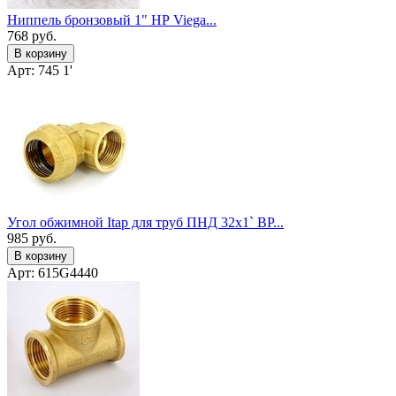
Ниппель бронзовый 1" НР Viega...
768
руб.
В корзину
Арт: 745 1'
Угол обжимной Itap для труб ПНД 32x1` ВР...
985
руб.
В корзину
Арт: 615G4440