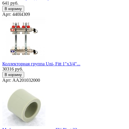
641
руб.
В корзину
Арт: 440I4309
Коллекторная группа Uni- Fitt 1"х3/4"...
30316
руб.
В корзину
Арт: AA201032000