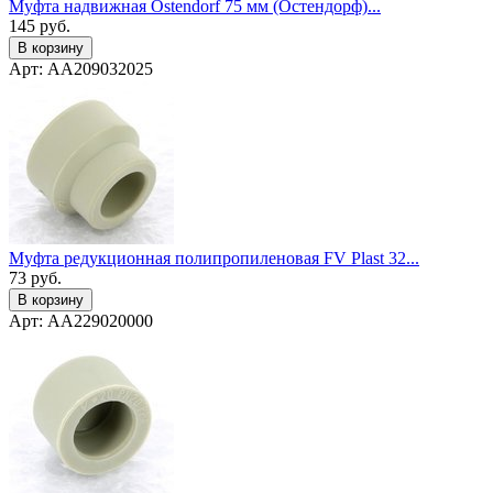
Муфта надвижная Ostendorf 75 мм (Остендорф)...
145
руб.
В корзину
Арт: AA209032025
Муфта редукционная полипропиленовая FV Plast 32...
73
руб.
В корзину
Арт: AA229020000