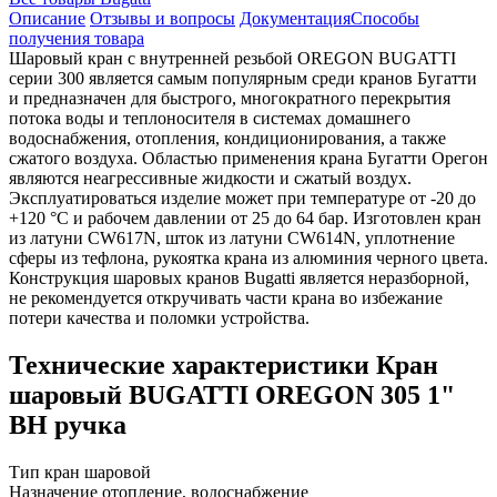
Описание
Отзывы и вопросы
Документация
Способы
получения товара
Шаровый кран с внутренней резьбой OREGON BUGATTI
серии 300 является самым популярным среди кранов Бугатти
и предназначен для быстрого, многократного перекрытия
потока воды и теплоносителя в системах домашнего
водоснабжения, отопления, кондиционирования, а также
сжатого воздуха. Областью применения крана Бугатти Орегон
являются неагрессивные жидкости и сжатый воздух.
Эксплуатироваться изделие может при температуре от -20 до
+120 °C и рабочем давлении от 25 до 64 бар. Изготовлен кран
из латуни CW617N, шток из латуни CW614N, уплотнение
сферы из тефлона, рукоятка крана из алюминия черного цвета.
Конструкция шаровых кранов Bugatti является неразборной,
не рекомендуется откручивать части крана во избежание
потери качества и поломки устройства.
Технические характеристики Кран
шаровый BUGATTI OREGON 305 1"
ВН ручка
Тип
кран шаровой
Назначение
отопление, водоснабжение