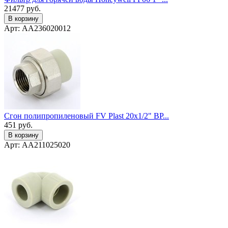
21477
руб.
В корзину
Арт: AA236020012
Сгон полипропиленовый FV Plast 20x1/2" ВР...
451
руб.
В корзину
Арт: AA211025020