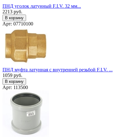
ПНД уголок латунный F.I.V. 32 мм...
2213
руб.
В корзину
Арт: 07710100
ПНД муфта латунная с внутренней резьбой F.I.V. ...
1059
руб.
В корзину
Арт: 113500