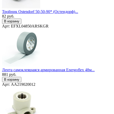
Тройник Ostendorf 50-50-90* (Остендорф)...
82
руб.
В корзину
Арт: EFXL04850ARSKGR
Лента самоклеящаяся армированная Energoflex 48м...
881
руб.
В корзину
Арт: AA219020012