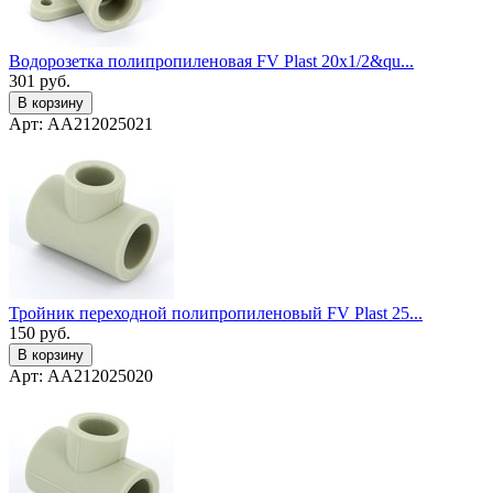
Водорозетка полипропиленовая FV Plast 20x1/2&qu...
301
руб.
В корзину
Арт: AA212025021
Тройник переходной полипропиленовый FV Plast 25...
150
руб.
В корзину
Арт: AA212025020