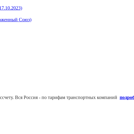
17.10.2023)
моженный Союз)
ссчету. В
ся Россия - по тарифам транспортных компаний
подро