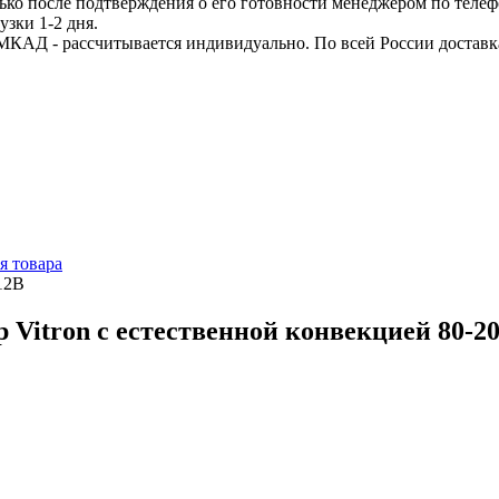
ько после подтверждения о его готовности менеджером по телеф
узки 1-2 дня.
МКАД - рассчитывается индивидуально. По всей России доставк
я товара
12В
 Vitron с естественной конвекцией 80-2