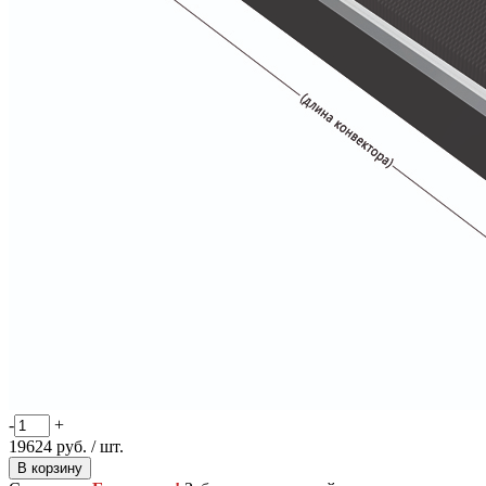
-
+
19624
руб.
/ шт.
В корзину