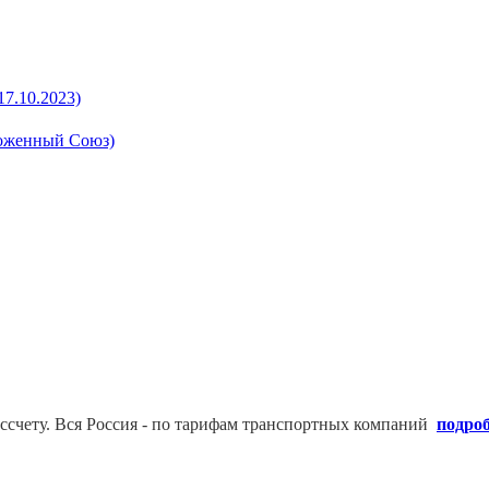
17.10.2023)
моженный Союз)
ссчету. В
ся Россия - по тарифам транспортных компаний
подро