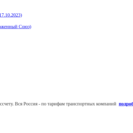
17.10.2023)
моженный Союз)
ссчету. В
ся Россия - по тарифам транспортных компаний
подро