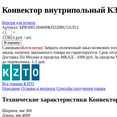
Конвектор внутрипольный КЗ
Версия для печати
Артикул:
БРВ3001204600КП220ВU5АЛ12
-
+
153823
руб.
/ шт.
В корзину
Самовывоз
Бесплатно!
Забрать оплаченный заказ возможно тол
заказа, наличие заказанного товара не гарантируется. Срок отгр
Доставка
По Москве в пределах МКАД - 1000 руб. За пределы 
до перевозчика.
1-2 дня
Все товары КЗТО
Описание
Отзывы и вопросы
Способы получения товара
Технические характеристики Конвекто
Ширина, мм
300
Длина, мм
4600