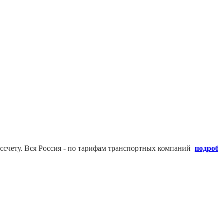
ссчету. В
ся Россия - по тарифам транспортных компаний
подро