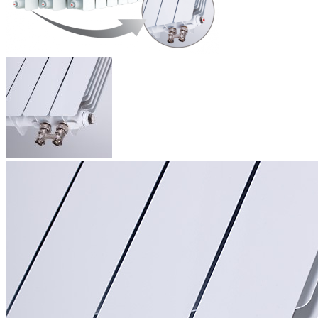
-
+
13339
руб.
/ шт.
В корзину
Самовывоз
Бесплатно!
Забрать оплаченный заказ возможно