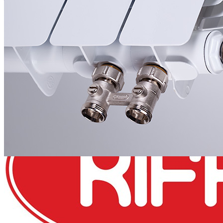
только после подтверждения о его готовности менеджером по
телефону. Без предварительного уведомления о готовности
вашего заказа, наличие заказанного товара не гарантируется.
Срок отгрузки 1-2 дня.
Доставка
По Москве в пределах МКАД - 1000 руб. За пределы
МКАД - рассчитывается индивидуально. По всей России
доставка по тарифам транспортных компаний + 1000 руб.
перемещение до перевозчика.
1-2 дня