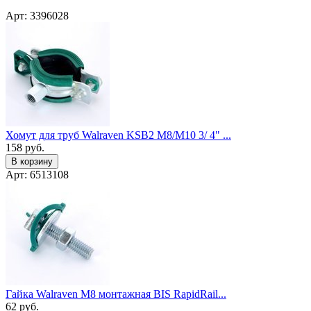
Арт: 3396028
Хомут для труб Walraven KSB2 M8/М10 3/ 4" ...
158
руб.
В корзину
Арт: 6513108
Гайка Walraven M8 монтажная BIS RapidRail...
62
руб.