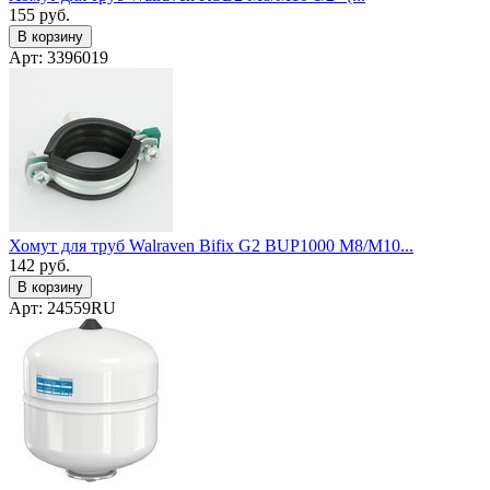
155
руб.
В корзину
Арт: 3396019
Хомут для труб Walraven Bifix G2 BUP1000 М8/М10...
142
руб.
В корзину
Арт: 24559RU