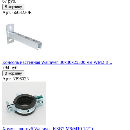
67
руб.
В корзину
Арт: 6603230R
Консоль настенная Walraven 30x30х2х300 мм WM2 B...
794
руб.
В корзину
Арт: 3396023
Хомут для труб Walraven KSB2 M8/М10 1/2" (...