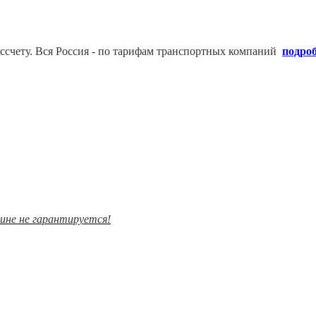
ссчету. В
ся Россия - по тарифам транспортных компаний
подро
зине не гарантируется!